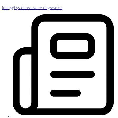
info@ghys-debrauwere-degrave.be