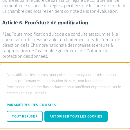
données dans le cadre de sa mission légale de contrôle afin de
démontrer le respect des règles spécifiées par le code de conduite.
La chambre des notaires en tient compte dans son évaluation.
Article 6. Procédure de modification
§1er. Toute modification du code de conduite est soumise à la
consultation des responsables du traitement lors du Comité de
direction de la Chambre nationale des notaires et ensuite à
l’approbation de l’assemblée générale et de l’Autorité de
protection des données.
À
Nous utilisons les cookies pour collecter et analyser des informations
propos
sur les performances et l'utilisation du site, pour fournir des
Service d’ombudsman agréé:
fonctionnalités de médias sociaux et pour améliorer et personnaliser le
des
www.ombudsnotaire.be
contenu et les publicités.
cookies
Conditions d’utilisation
sur
Privacy Policy notaire.be
PARAMÈTRES DES COOKIES
Cookie policy
ce
Code de conduite RGPD
TOUT REFUSER
AUTORISER TOUS LES COOKIES
site
© Fednot 2026